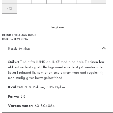
4XL
Læg i kurv
RETUR I HELE 365 DAGE
HURTIG LEVERING
Beskrivelse
Strikket T-shirt fra JUNK de LUXE med rund hals. T-shirten har
ribkant nederst og et lille logomærke nederst på venstre side.
Lavet i relaxed fit, som er en smule strammere end regular fit,
men stadig giver bevægelsesfrihed.
Kvalitet:
70% Viskose, 30% Nylon
Farve:
Blå
Varenummer:
60-804064