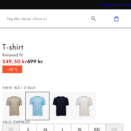
Kundeservice
Om os
T-shirt
Relaxed fit
I alt (uden rabat)
249,50 kr
499 kr
-50 %
FARVE: BLÅ / LT BLUE
VÆLG STØRRELSE
XS
S
M
L
XL
XXL
3XL