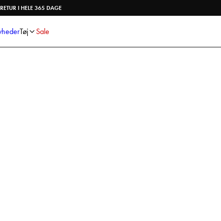
Skjorter
Strik
RETUR I HELE 365 DAGE
Bukser
Undertøj
Shorts
Accessories
heder
Tøj
Sale
Poloshirts