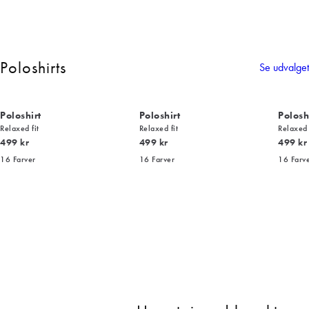
Poloshirts
Se udvalget
Poloshirt
Poloshirt
Polosh
Relaxed fit
Relaxed fit
Relaxed 
I alt (inkl. rabat)
I alt (inkl. rabat)
I alt (i
499 kr
499 kr
499 kr
16
Farver
16
Farver
16
Farv