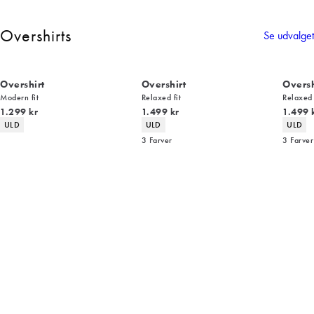
Overshirts
Se udvalget
Overshirt
Overshirt
Oversh
Modern fit
Relaxed fit
Relaxed 
I alt (inkl. rabat)
I alt (inkl. rabat)
I alt (i
1.299 kr
1.499 kr
1.499 
Produkt egenskaber
Produkt egenskaber
Produk
ULD
ULD
ULD
3
Farver
3
Farver