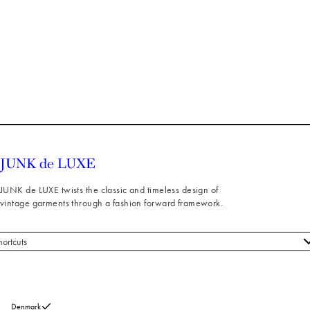
JUNK de LUXE twists the classic and timeless design of
vintage garments through a fashion forward framework.
hortcuts
le styles
ndeservice
m os
Denmark