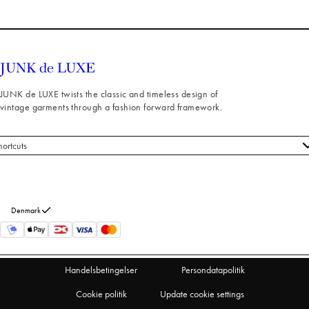
JUNK de LUXE twists the classic and timeless design of
vintage garments through a fashion forward framework.
hortcuts
le styles
ndeservice
m os
Denmark
turneringer
rtryd køb
Handelsbetingelser
Persondatapolitik
Cookie politik
Update cookie settings