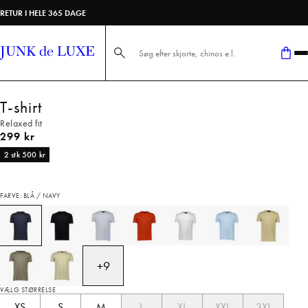
RETUR I HELE 365 DAGE
Søg her...
T-shirt
Relaxed fit
I alt (inkl. rabat)
299 kr
2 stk 500 kr
FARVE: BLÅ / NAVY
+
9
VÆLG STØRRELSE
XS
S
M
L
XL
XXL
3XL