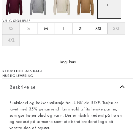
+
1
VÆLG STØRRELSE
XS
S
M
L
XL
XXL
3XL
4XL
Læg i kurv
RETUR I HELE 365 DAGE
HURTIG LEVERING
Beskrivelse
Funktionel og lækker striktrøje fra JUNK de LUXE. Trøjen er
lavet med 35% genanvendt lammeuld af italienske garner,
som gør trøjen blød og varm. Der er ribstrik nederst på trøjen
og nederst på ærmerne samt et diskret broderet logo på
venstre side af brystet.