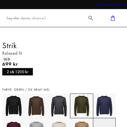
Kundeservice
Om os
Strik
Relaxed fit
Produkt egenskaber
ULD
I alt (inkl. rabat)
699 kr
2 stk 1200 kr
FARVE: GRØN / DK ARMY MEL