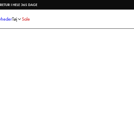
Skjorter
Strik
RETUR I HELE 365 DAGE
Bukser
Undertøj
Shorts
Accessories
heder
Tøj
Sale
Poloshirts