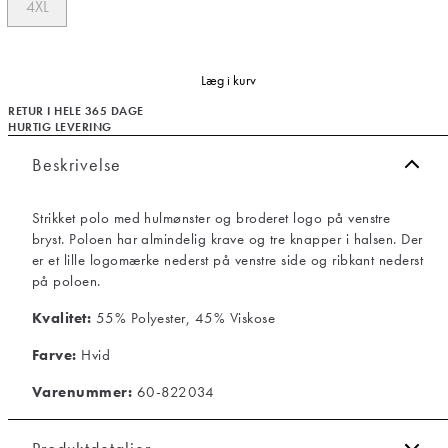
4XL
Læg i kurv
RETUR I HELE 365 DAGE
HURTIG LEVERING
Beskrivelse
Strikket polo med hulmønster og broderet logo på venstre
bryst. Poloen har almindelig krave og tre knapper i halsen. Der
er et lille logomærke nederst på venstre side og ribkant nederst
på poloen.
Kvalitet:
55% Polyester, 45% Viskose
Farve:
Hvid
Varenummer:
60-822034