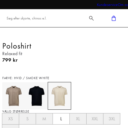
Kundeservice
Om os
Poloshirt
Relaxed fit
I alt (inkl. rabat)
799 kr
FARVE: HVID / SMOKE WHITE
VÆLG STØRRELSE
XS
S
M
L
XL
XXL
3XL