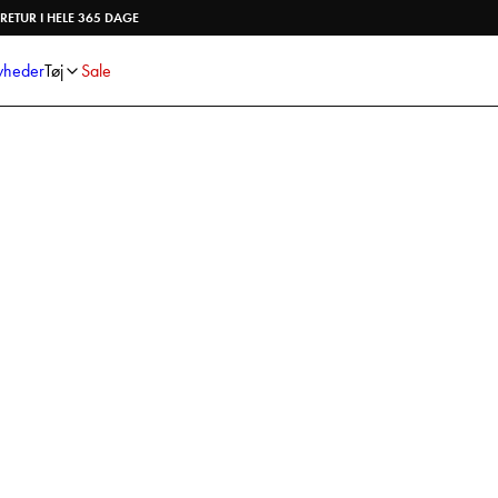
Skjorter
Strik
RETUR I HELE 365 DAGE
Bukser
Undertøj
Shorts
Accessories
heder
Tøj
Sale
Poloshirts