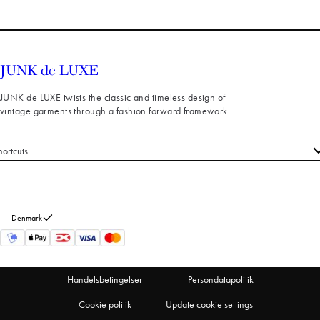
JUNK de LUXE twists the classic and timeless design of
vintage garments through a fashion forward framework.
hortcuts
le styles
ndeservice
m os
Denmark
turneringer
rtryd køb
Handelsbetingelser
Persondatapolitik
Cookie politik
Update cookie settings