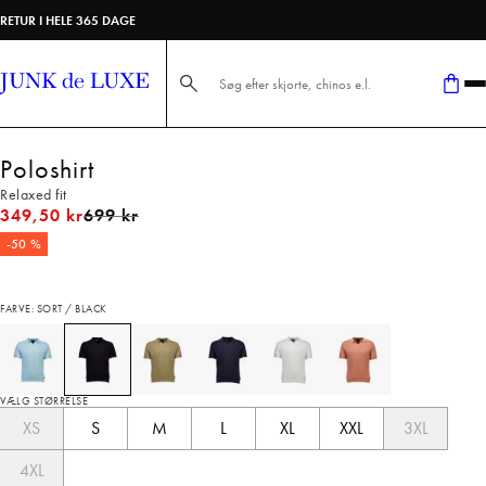
RETUR I HELE 365 DAGE
Søg her...
Poloshirt
Relaxed fit
I alt (uden rabat)
349,50 kr
699 kr
-50 %
FARVE: SORT / BLACK
VÆLG STØRRELSE
XS
S
M
L
XL
XXL
3XL
4XL