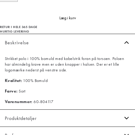
Læg i kurv
RETUR I HELE 365 DAGE
HURTIG LEVERING
Beskrivelse
Strikket polo i 100% bomuld med kabelstrik foran på torsoen. Poloen
har almindelig krave men er uden knapper i halsen. Der er et lille
logomærke nederst på venstre side.
Kvalitet:
100% Bomuld
Farve:
Sort
Varenummer:
60-804117
Produktdetaljer
Poloen har v-hals.