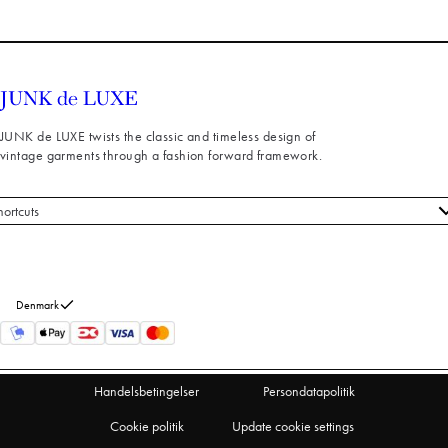
JUNK de LUXE twists the classic and timeless design of
vintage garments through a fashion forward framework.
hortcuts
le styles
ndeservice
m os
Denmark
turneringer
rtryd køb
Handelsbetingelser
Persondatapolitik
Cookie politik
Update cookie settings