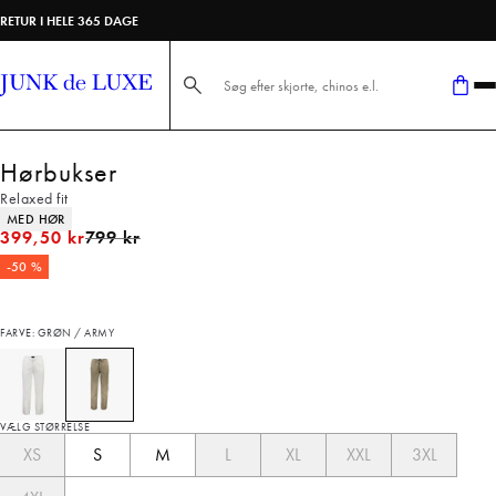
RETUR I HELE 365 DAGE
Søg her...
Hørbukser
Relaxed fit
Produkt egenskaber
MED HØR
I alt (uden rabat)
399,50 kr
799 kr
-50 %
FARVE: GRØN / ARMY
VÆLG STØRRELSE
XS
S
M
L
XL
XXL
3XL