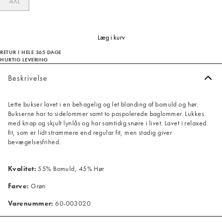
4XL
Læg i kurv
RETUR I HELE 365 DAGE
HURTIG LEVERING
Beskrivelse
Lette bukser lavet i en behagelig og let blanding af bomuld og hør.
Bukserne har to sidelommer samt to paspolerede baglommer. Lukkes
med knap og skjult lynlås og har samtidig snøre i livet. Lavet i relaxed
fit, som er lidt strammere end regular fit, men stadig giver
bevægelsesfrihed.
Kvalitet:
55% Bomuld, 45% Hør
Farve:
Grøn
Varenummer:
60-003020