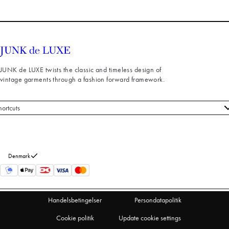
JUNK de LUXE twists the classic and timeless design of
vintage garments through a fashion forward framework.
hortcuts
le styles
ndeservice
m os
Denmark
turneringer
rtryd køb
Handelsbetingelser
Persondatapolitik
Cookie politik
Update cookie settings