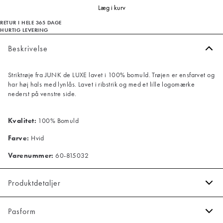
Læg i kurv
RETUR I HELE 365 DAGE
HURTIG LEVERING
Beskrivelse
Striktrøje fra JUNK de LUXE lavet i 100% bomuld. Trøjen er ensfarvet og
har høj hals med lynlås. Lavet i ribstrik og med et lille logomærke
nederst på venstre side.
Kvalitet:
100% Bomuld
Farve:
Hvid
Varenummer:
60-815032
Produktdetaljer
Trøjen er lavet i ribstrik.
Pasform
Lynlås i halsen.