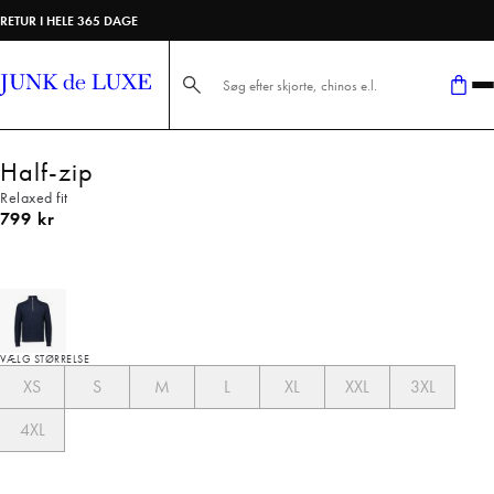
RETUR I HELE 365 DAGE
Søg her...
Half-zip
Relaxed fit
I alt (inkl. rabat)
799 kr
VÆLG STØRRELSE
XS
S
M
L
XL
XXL
3XL
4XL