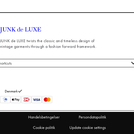
JUNK de LUXE twists the classic and timeless design of
vintage garments through a fashion forward framework.
hortcuts
le styles
ndeservice
m os
Denmark
turneringer
rtryd køb
Handelsbetingelser
Persondatapolitik
Cookie politik
Update cookie settings