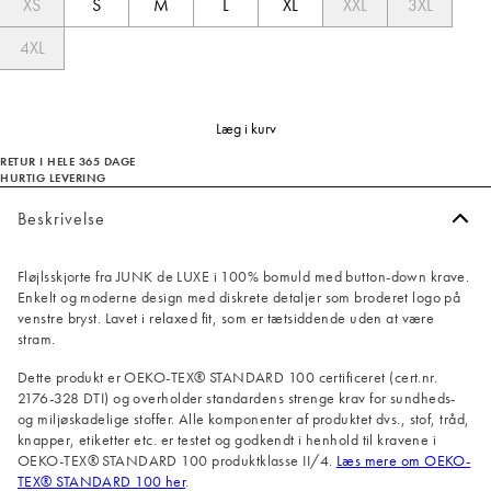
XS
S
M
L
XL
XXL
3XL
4XL
Læg i kurv
RETUR I HELE 365 DAGE
HURTIG LEVERING
Beskrivelse
Fløjlsskjorte fra JUNK de LUXE i 100% bomuld med button-down krave.
Enkelt og moderne design med diskrete detaljer som broderet logo på
venstre bryst. Lavet i relaxed fit, som er tætsiddende uden at være
stram.
Dette produkt er OEKO-TEX® STANDARD 100 certificeret (cert.nr.
2176-328 DTI) og overholder standardens strenge krav for sundheds-
og miljøskadelige stoffer. Alle komponenter af produktet dvs., stof, tråd,
knapper, etiketter etc. er testet og godkendt i henhold til kravene i
OEKO-TEX® STANDARD 100 produktklasse II/4.
Læs mere om OEKO-
TEX® STANDARD 100 her
.