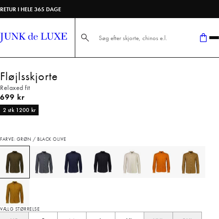
RETUR I HELE 365 DAGE
Søg her...
Fløjlsskjorte
Relaxed fit
I alt (inkl. rabat)
699 kr
2 stk 1200 kr
FARVE: GRØN / BLACK OLIVE
VÆLG STØRRELSE