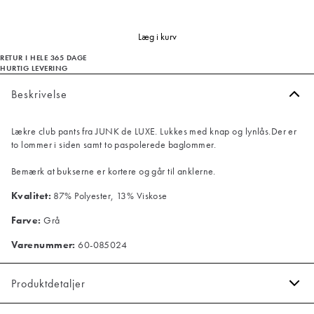
Læg i kurv
RETUR I HELE 365 DAGE
HURTIG LEVERING
Beskrivelse
Lækre club pants fra JUNK de LUXE. Lukkes med knap og lynlås.Der er
to lommer i siden samt to paspolerede baglommer.
Bemærk at bukserne er kortere og går til anklerne.
Kvalitet:
87% Polyester, 13% Viskose
Farve:
Grå
Varenummer:
60-085024
Produktdetaljer