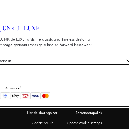
JUNK de LUXE twists the classic and timeless design of
vintage garments through a fashion forward framework.
hortcuts
le styles
ndeservice
m os
Denmark
turneringer
rtryd køb
Handelsbetingelser
Persondatapolitik
Cookie politik
Update cookie settings