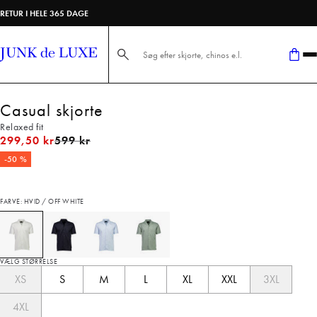
RETUR I HELE 365 DAGE
Søg her...
Casual skjorte
Relaxed fit
I alt (uden rabat)
299,50 kr
599 kr
-50 %
FARVE: HVID / OFF WHITE
VÆLG STØRRELSE
XS
S
M
L
XL
XXL
3XL
4XL