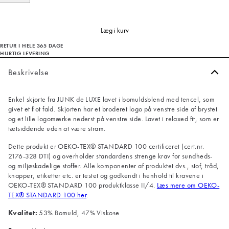
Læg i kurv
RETUR I HELE 365 DAGE
HURTIG LEVERING
Beskrivelse
Enkel skjorte fra JUNK de LUXE lavet i bomuldsblend med tencel, som
givet et flot fald. Skjorten har et broderet logo på venstre side af brystet
og et lille logomærke nederst på venstre side. Lavet i relaxed fit, som er
tætsiddende uden at være stram.
Dette produkt er OEKO-TEX® STANDARD 100 certificeret (cert.nr.
2176-328 DTI) og overholder standardens strenge krav for sundheds-
og miljøskadelige stoffer. Alle komponenter af produktet dvs., stof, tråd,
knapper, etiketter etc. er testet og godkendt i henhold til kravene i
OEKO-TEX® STANDARD 100 produktklasse II/4.
Læs mere om OEKO-
TEX® STANDARD 100 her
.
Kvalitet:
53% Bomuld, 47% Viskose