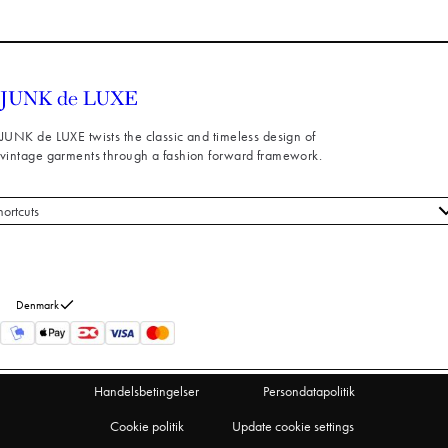
JUNK de LUXE twists the classic and timeless design of
vintage garments through a fashion forward framework.
hortcuts
le styles
ndeservice
m os
Denmark
turneringer
rtryd køb
Handelsbetingelser
Persondatapolitik
Cookie politik
Update cookie settings