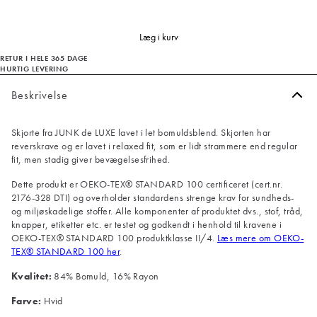
Læg i kurv
RETUR I HELE 365 DAGE
HURTIG LEVERING
Beskrivelse
Skjorte fra JUNK de LUXE lavet i let bomuldsblend. Skjorten har
reverskrave og er lavet i relaxed fit, som er lidt strammere end regular
fit, men stadig giver bevægelsesfrihed.
Dette produkt er OEKO-TEX® STANDARD 100 certificeret (cert.nr.
2176-328 DTI) og overholder standardens strenge krav for sundheds-
og miljøskadelige stoffer. Alle komponenter af produktet dvs., stof, tråd,
knapper, etiketter etc. er testet og godkendt i henhold til kravene i
OEKO-TEX® STANDARD 100 produktklasse II/4.
Læs mere om OEKO-
TEX® STANDARD 100 her
.
Kvalitet:
84% Bomuld, 16% Rayon
Farve:
Hvid