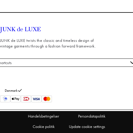
JUNK de LUXE twists the classic and timeless design of
vintage garments through a fashion forward framework.
hortcuts
le styles
ndeservice
m os
Denmark
turneringer
rtryd køb
Handelsbetingelser
Persondatapolitik
Cookie politik
Update cookie settings