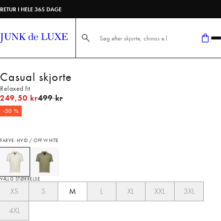
RETUR I HELE 365 DAGE
Søg her...
Casual skjorte
Relaxed fit
I alt (uden rabat)
249,50 kr
499 kr
-50 %
FARVE: HVID / OFF WHITE
VÆLG STØRRELSE
XS
S
M
L
XL
XXL
3XL
4XL