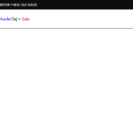
Skjorter
Strik
RETUR I HELE 365 DAGE
Bukser
Undertøj
Shorts
Accessories
heder
Tøj
Sale
Poloshirts