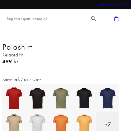
Kundeservice
Om os
Poloshirt
Relaxed fit
I alt (inkl. rabat)
499 kr
FARVE: BLÅ / BLUE GREY
+
7