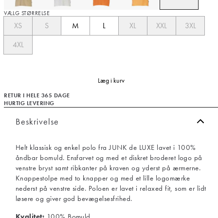
VÆLG STØRRELSE
XS
S
M
L
XL
XXL
3XL
4XL
Læg i kurv
RETUR I HELE 365 DAGE
HURTIG LEVERING
Beskrivelse
Helt klassisk og enkel polo fra JUNK de LUXE lavet i 100%
åndbar bomuld. Ensfarvet og med et diskret broderet logo på
venstre bryst samt ribkanter på kraven og yderst på ærmerne.
Knappestolpe med to knapper og med et lille logomærke
nederst på venstre side. Poloen er lavet i relaxed fit, som er lidt
løsere og giver god bevægelsesfrihed.
Kvalitet:
100% Bomuld