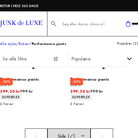
RETUR I HELE 365 DAGE
Søg her...
Produkter
(
2
)
Alle styles
Bukser
Performance pants
Se alle filtre
Performance pants
Performance pants
-50%
-50%
Slim fit
Slim fit
I alt (uden rabat)
I alt (uden rabat)
399,50 kr
799 kr
399,50 kr
799 kr
Produkt egenskaber
Produkt egenskaber
SUPERFLEX
SUPERFLEX
2
Farver
2
Farver