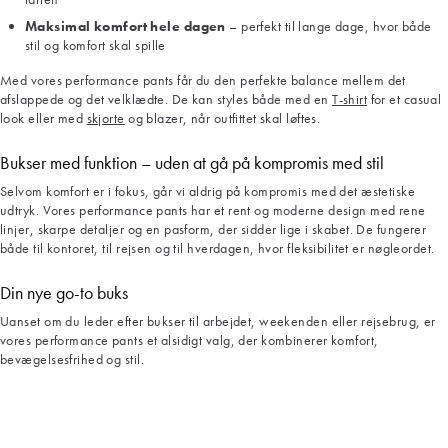
Maksimal komfort hele dagen
– perfekt til lange dage, hvor både
stil og komfort skal spille
Med vores performance pants får du den perfekte balance mellem det
afslappede og det velklædte. De kan styles både med en
T-shirt
for et casual
look eller med
skjorte
og blazer, når outfittet skal løftes.
Bukser med funktion – uden at gå på kompromis med stil
Selvom komfort er i fokus, går vi aldrig på kompromis med det æstetiske
udtryk. Vores performance pants har et rent og moderne design med rene
linjer, skarpe detaljer og en pasform, der sidder lige i skabet. De fungerer
både til kontoret, til rejsen og til hverdagen, hvor fleksibilitet er nøgleordet.
Din nye go-to buks
Uanset om du leder efter bukser til arbejdet, weekenden eller rejsebrug, er
vores performance pants et alsidigt valg, der kombinerer komfort,
bevægelsesfrihed og stil.